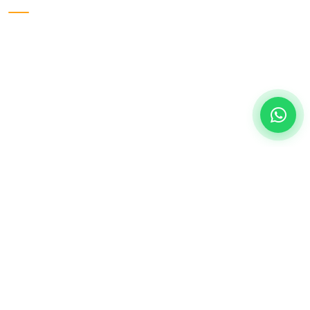
LAYANAN UTAMA
Pendirian PT Perseroan
Pendirian PT Perorangan
Pendirian PT PMA
Pendirian CV
Pendirian Firma
Pendirian Yayasan
HUBUNGI KAMI
WHATSAPP
+62 811-1208-8600
TELEPON KANTOR
021-3970-6065
EMAIL