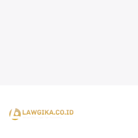
Lawgika Bisnis Indonesia siap mendampingi perjalanan bisnis